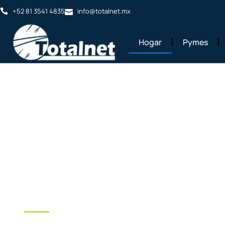
contenido
+52 81 3541 4835
info@totalnet.mx
Hogar
Pymes
Internet para tu 
Monterrey