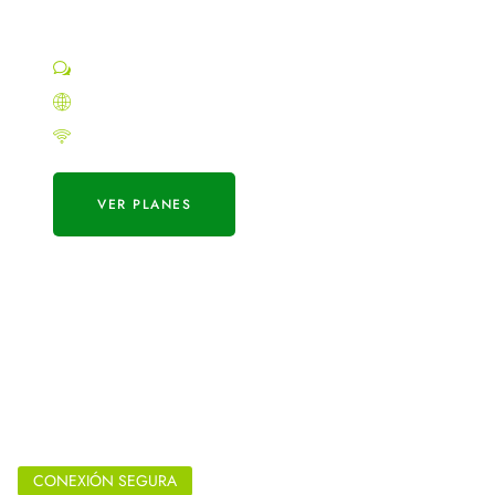
Proveedor de internet hogar
Asistencia Personalizada
Planes hasta 300 Megas por Fibra Óptica
Planes hasta 60 Megas por Inalambrico
VER PLANES
CONEXIÓN SEGURA